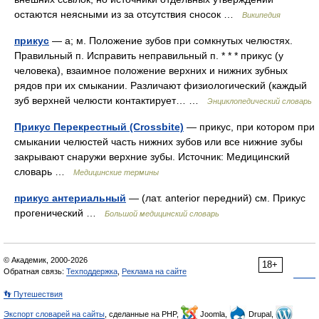
остаются неясными из за отсутствия сносок …
Википедия
прикус
— а; м. Положение зубов при сомкнутых челюстях.
Правильный п. Исправить неправильный п. * * * прикус (у
человека), взаимное положение верхних и нижних зубных
рядов при их смыкании. Различают физиологический (каждый
зуб верхней челюсти контактирует… …
Энциклопедический словарь
Прикус Перекрестный (Crossbite)
— прикус, при котором при
смыкании челюстей часть нижних зубов или все нижние зубы
закрывают снаружи верхние зубы. Источник: Медицинский
словарь …
Медицинские термины
прикус антериальный
— (лат. anterior передний) см. Прикус
прогенический …
Большой медицинский словарь
© Академик, 2000-2026
18+
Обратная связь:
Техподдержка
,
Реклама на сайте
👣 Путешествия
Экспорт словарей на сайты
, сделанные на PHP,
Joomla,
Drupal,