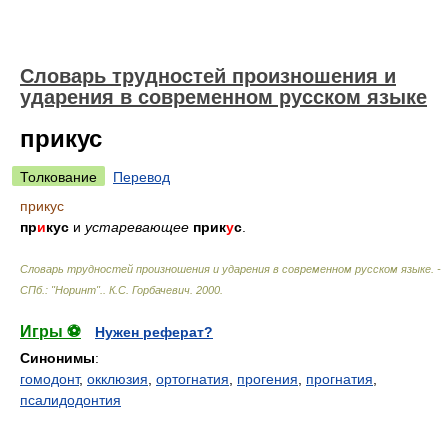
Словарь трудностей произношения и
ударения в современном русском языке
прикус
Толкование
Перевод
прикус
пр
и
кус
и
устаревающее
прик
у
с
.
Словарь трудностей произношения и ударения в современном русском языке. -
СПб.: "Норинт".
.
К.С. Горбачевич
.
2000
.
Игры ⚽
Нужен реферат?
Синонимы
:
гомодонт
,
окклюзия
,
ортогнатия
,
прогения
,
прогнатия
,
псалидодонтия